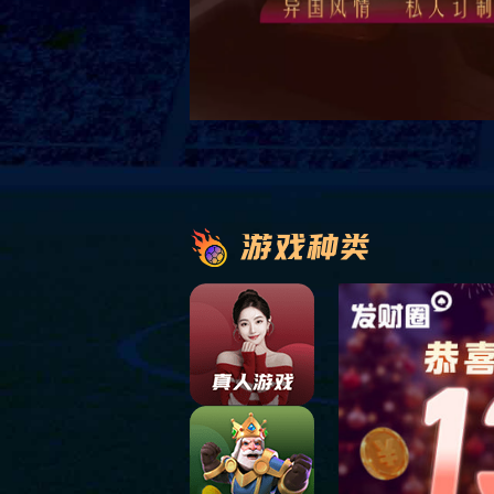
ABOUT US
+
公司简介
+
荣誉资质
0898-08980898
联系我们 CONTACT US