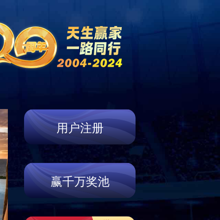
们
招商加盟